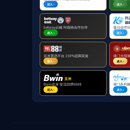
热门排行
必威西汉姆联官网2023年全国硕士
研...
必威西汉姆联官网2024年全日制硕
士...
必威西汉姆联官网关于2024年硕士
研...
必威西汉姆联官网关于2023年硕士
研...
必威西汉姆联官网2025年全日制硕
士...
必威西汉姆联官网2023年硕士研究
生...
必威西汉姆联官网2025年全日制硕
士...
必威西汉姆联官网2024年硕士研究
生...
必威西汉姆联官网2023年硕士研究
生...
必威西汉姆联官网 2023年全日制硕
士...
友情链接