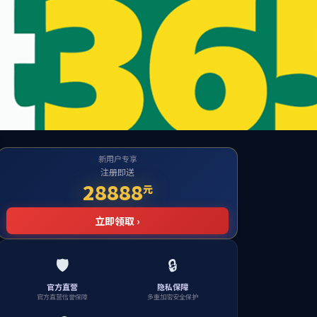
记信箱
|
院长信箱
|
联系我们
|
返回主站
学位管理
培养与管理
您现在的位置：
首页
>
研究生招生
2025-09-30
计划” 硕士研究生...
2025-09-16
2025-06-20
2025-06-13