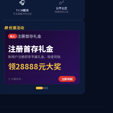
认的通知
2025-05-26
2025-04-27
2025-04-22
剂)
2025-03-28
更新中）
2025-03-28
2025-03-20
下页
3/11